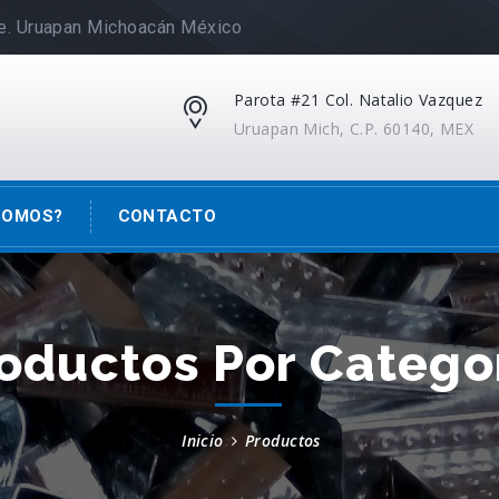
e. Uruapan Michoacán México
Parota #21 Col. Natalio Vazquez
Uruapan Mich, C.P. 60140, MEX
SOMOS?
CONTACTO
oductos Por Catego
Inicio
Productos