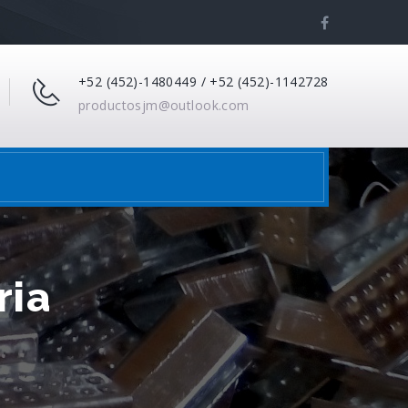
+52 (452)-1480449 / +52 (452)-1142728
productosjm@outlook.com
ria