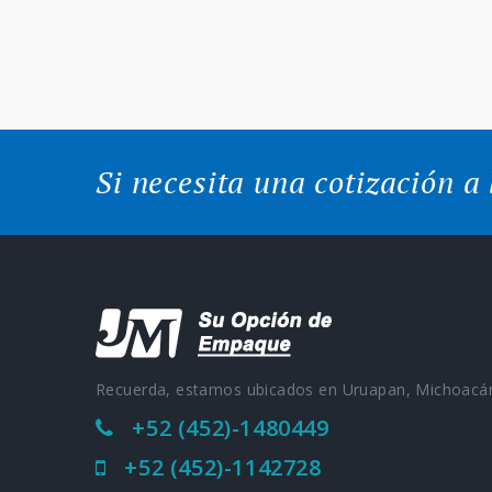
Si necesita una cotización a
Recuerda, estamos ubicados en Uruapan, Michoacá
+52 (452)-1480449
+52 (452)-1142728